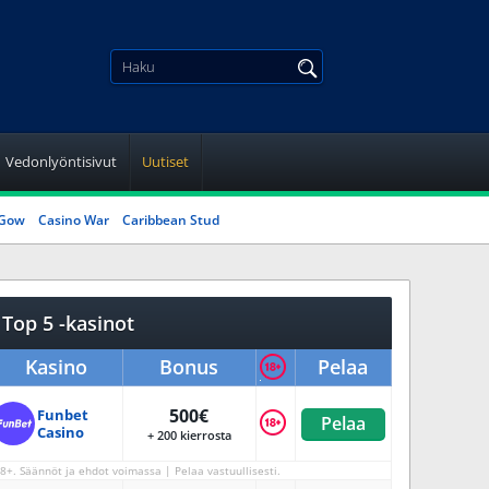
Vedonlyöntisivut
Uutiset
 Gow
Casino War
Caribbean Stud
Top 5 -kasinot
Kasino
Bonus
Pelaa
500€
Funbet
Pelaa
Casino
+ 200 kierrosta
8+. Säännöt ja ehdot voimassa | Pelaa vastuullisesti.