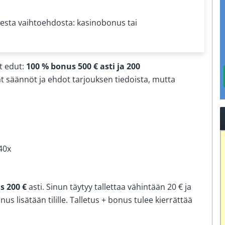
esta vaihtoehdosta: kasinobonus tai
t edut:
100 % bonus 500 € asti ja 200
at säännöt ja ehdot tarjouksen tiedoista, mutta
40x
s 200 €
asti. Sinun täytyy tallettaa vähintään 20 € ja
 lisätään tilille. Talletus + bonus tulee kierrättää