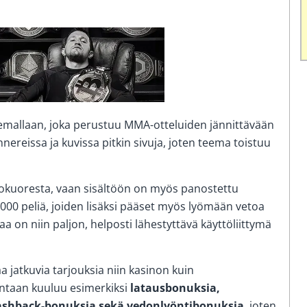
eemallaan, joka perustuu MMA-otteluiden jännittävään
nnereissa ja kuvissa pitkin sivuja, joten teema toistuu
kokuoresta, vaan sisältöön on myös panostettu
000 peliä, joiden lisäksi pääset myös lyömään vetoa
taa on niin paljon, helposti lähestyttävä käyttöliittymä
a jatkuvia tarjouksia niin kasinon kuin
ontaan kuuluu esimerkiksi
latausbonuksia,
 cashback-bonuksia sekä vedonlyöntibonuksia
, joten