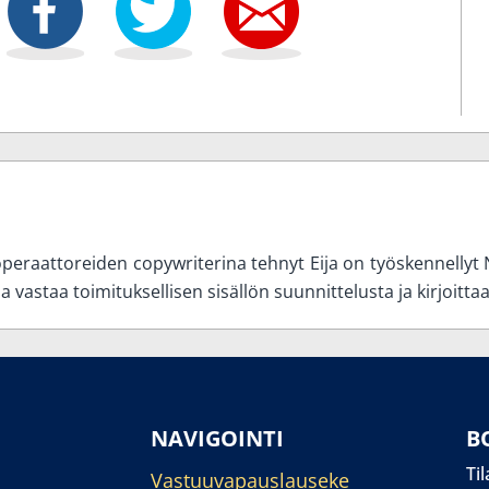
peraattoreiden copywriterina tehnyt Eija on työskennellyt 
ja vastaa toimituksellisen sisällön suunnittelusta ja kirjoitta
NAVIGOINTI
B
Ti
Vastuuvapauslauseke